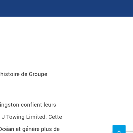
histoire de Groupe
Kingston confient leurs
 J Towing Limited. Cette
 Océan et génère plus de
keyboard_arrow_up