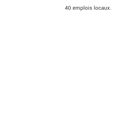
40 emplois locaux.
Trois remorqueurs de dern
croissance. En plus du re
être fournis au besoin.
C’est avec fierté que l
Service lié : Remorquage 
REMORQUAGE PORTUA